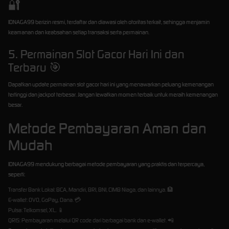
🔐
IDNAGA99 berizin resmi, terdaftar dan diawasi oleh otoritas terkait, sehingga menjamin
keamanan dan keabsahan setiap transaksi serta permainan.
5. Permainan Slot Gacor Hari Ini dan
Terbaru 🎯
Dapatkan update permainan slot gacor hari ini yang menawarkan peluang kemenangan
tertinggi dan jackpot terbesar. Jangan lewatkan momen terbaik untuk meraih kemenangan
besar.
Metode Pembayaran Aman dan
Mudah
IDNAGA99 mendukung berbagai metode pembayaran yang praktis dan terpercaya,
seperti:
Transfer Bank Lokal: BCA, Mandiri, BRI, BNI, CIMB Niaga, dan lainnya. 🏦
E-wallet: OVO, GoPay, Dana. 💳
Pulsa: Telkomsel, XL. 📱
QRIS: Pembayaran melalui QR code dari berbagai bank dan e-wallet. 📲