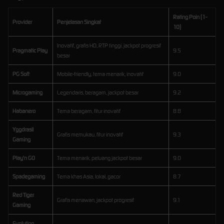
Rating Poin (1-
Provider
Penjelasan Singkat
10)
Inovatif, grafis HD, RTP tinggi, jackpot progresif
Pragmatic Play
9.5
besar
PG Soft
Mobile-friendly, tema menarik, inovatif
9.0
Microgaming
Legendaris, beragam, jackpot besar
9.2
Habanero
Tema beragam, fitur inovatif
8.8
Yggdrasil
Grafis memukau, fitur inovatif
9.3
Gaming
Play'n GO
Tema menarik, peluang jackpot besar
9.0
Spadegaming
Tema khas Asia, lokal, gacor
8.7
Red Tiger
Grafis menawan, jackpot progresif
9.1
Gaming
Evolution