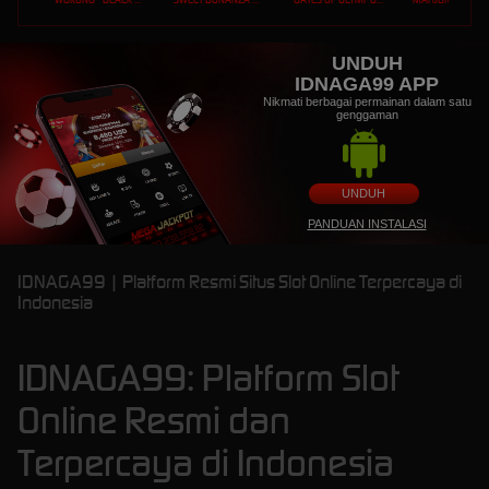
UNDUH
IDNAGA99 APP
Nikmati berbagai permainan dalam satu
genggaman
UNDUH
PANDUAN INSTALASI
IDNAGA99 | Platform Resmi Situs Slot Online Terpercaya di
Indonesia
IDNAGA99: Platform Slot
Online Resmi dan
Terpercaya di Indonesia