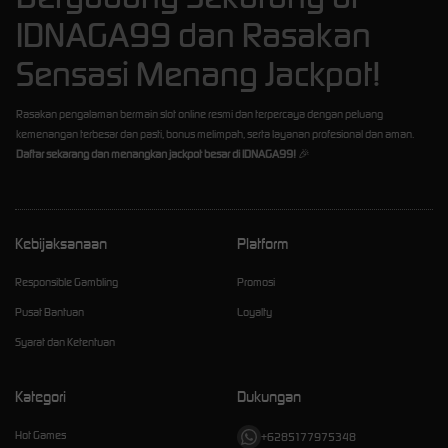
IDNAGA99 dan Rasakan
Sensasi Menang Jackpot!
Rasakan pengalaman bermain slot online resmi dan terpercaya dengan peluang
kemenangan terbesar dan pasti, bonus melimpah, serta layanan profesional dan aman.
Daftar sekarang dan menangkan jackpot besar di IDNAGA99!
🎉
Kebijaksanaan
Platform
Responsible Gambling
Promosi
Pusat Bantuan
Loyalty
Syarat dan Ketentuan
Kategori
Dukungan
Hot Games
+6285177975348