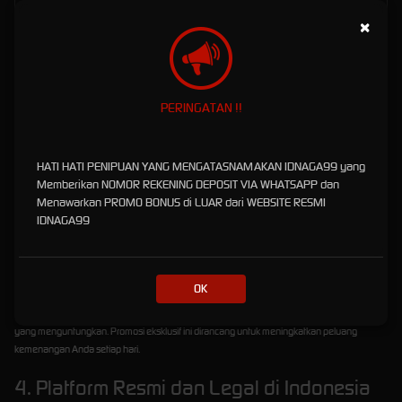
Live casino real-time, interaktif
9.4
Gaming
×
Joker Gaming
Tema klasik, gacor, lokal
8.9
2. Peluang Kemenangan Terbesar dan
PERINGATAN !!
Pasti 💪
Di IDNAGA99, kami berkomitmen memberikan peluang kemenangan terbesar dan pasti
HATI HATI PENIPUAN YANG MENGATASNAMAKAN IDNAGA99 yang
kepada semua pemain. Melalui koleksi permainan yang dipilih secara ketat dari provider
Memberikan NOMOR REKENING DEPOSIT VIA WHATSAPP dan
terbaik, sistem RNG yang adil, serta fitur bonus dan jackpot yang besar, setiap pemain
Menawarkan PROMO BONUS di LUAR dari WEBSITE RESMI
memiliki peluang untuk menang besar setiap hari. Kami yakin dan memastikan bahwa
IDNAGA99
peluang kemenangan di platform kami adalah yang tertinggi dan paling pasti di Indonesia.
3. Bonus Melimpah dan Promosi Menarik
🎁
OK
Rasakan berbagai bonus harian, bonus selamat datang, free spins, dan program loyalitas
yang menguntungkan. Promosi eksklusif ini dirancang untuk meningkatkan peluang
kemenangan Anda setiap hari.
4. Platform Resmi dan Legal di Indonesia