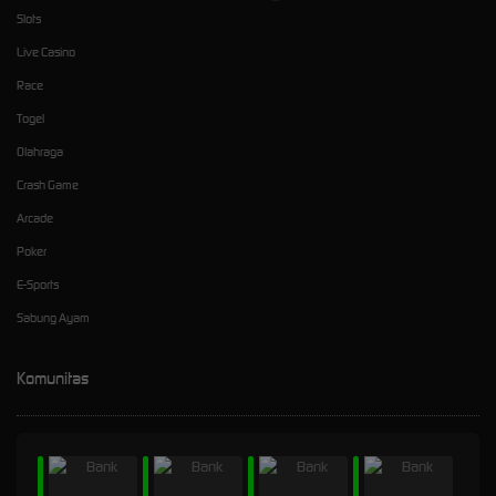
Slots
Live Casino
Race
Togel
Olahraga
Crash Game
Arcade
Poker
E-Sports
Sabung Ayam
Komunitas