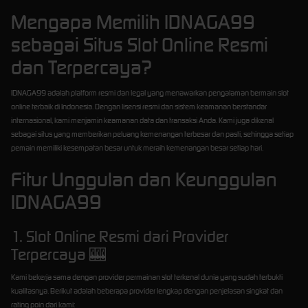
Mengapa Memilih IDNAGA99
sebagai Situs Slot Online Resmi
dan Terpercaya?
IDNAGA99 adalah platform resmi dan legal yang menawarkan pengalaman bermain slot
online terbaik di Indonesia. Dengan lisensi resmi dan sistem keamanan berstandar
internasional, kami menjamin keamanan data dan transaksi Anda. Kami juga dikenal
sebagai situs yang memberikan peluang kemenangan terbesar dan pasti, sehingga setiap
pemain memiliki kesempatan besar untuk meraih kemenangan besar setiap hari.
Fitur Unggulan dan Keunggulan
IDNAGA99
1. Slot Online Resmi dari Provider
Terpercaya 🎰
Kami bekerja sama dengan provider permainan slot terkenal dunia yang sudah terbukti
kualitasnya. Berikut adalah beberapa provider lengkap dengan penjelasan singkat dan
rating poin dari kami: