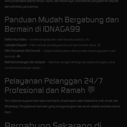
Semua transaksi dijamin aman, cepat, dan terpercaya, memastikan pengalaman deposit
dan withdraw yang lancar.
Panduan Mudah Bergabung dan
Bermain di IDNAGA99
Daftar Akun Baru
— Isi data lengkap dan valid sesuai prosedur. ✍️
Lakukan Deposit
— Pilih metode pembayaran favorit dan transfer dana. 💰
Pilih Permainan Slot Favorit
— Jelajahi koleksi game dari provider terpercaya dan mulai
bermain. 🎮
Raih Kemenangan dan Jackpot
— Mainkan dengan strategi dan keberuntungan untuk
meraih kemenangan besar. ✨
Pelayanan Pelanggan 24/7
Profesional dan Ramah 💬
Tim customer support kami siap membantu Anda kapan saja melalui live chat, email, dan
WhatsApp. Pengalaman bermain yang menyenangkan dan aman adalah prioritas utama
kami.
Bergabung Sekarang di