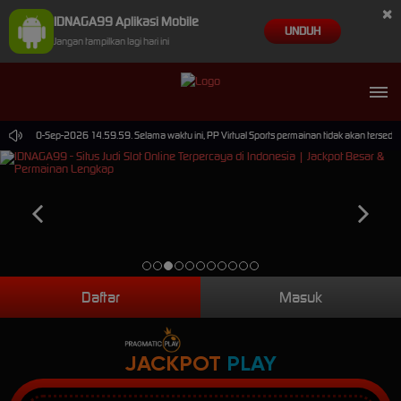
×
IDNAGA99 Aplikasi Mobile
UNDUH
Jangan tampilkan lagi hari ini
ampai 30-Sep-2026 14.59.59. Selama waktu ini, PP Virtual Sports permainan tidak akan tersedi
Daftar
Masuk
JACKPOT
PLAY