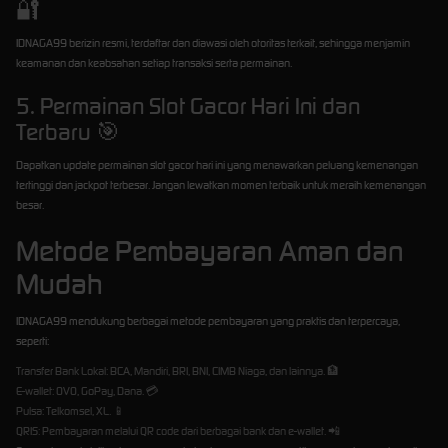
🔐
IDNAGA99 berizin resmi, terdaftar dan diawasi oleh otoritas terkait, sehingga menjamin
keamanan dan keabsahan setiap transaksi serta permainan.
5. Permainan Slot Gacor Hari Ini dan
Terbaru 🎯
Dapatkan update permainan slot gacor hari ini yang menawarkan peluang kemenangan
tertinggi dan jackpot terbesar. Jangan lewatkan momen terbaik untuk meraih kemenangan
besar.
Metode Pembayaran Aman dan
Mudah
IDNAGA99 mendukung berbagai metode pembayaran yang praktis dan terpercaya,
seperti:
Transfer Bank Lokal: BCA, Mandiri, BRI, BNI, CIMB Niaga, dan lainnya. 🏦
E-wallet: OVO, GoPay, Dana. 💳
Pulsa: Telkomsel, XL. 📱
QRIS: Pembayaran melalui QR code dari berbagai bank dan e-wallet. 📲