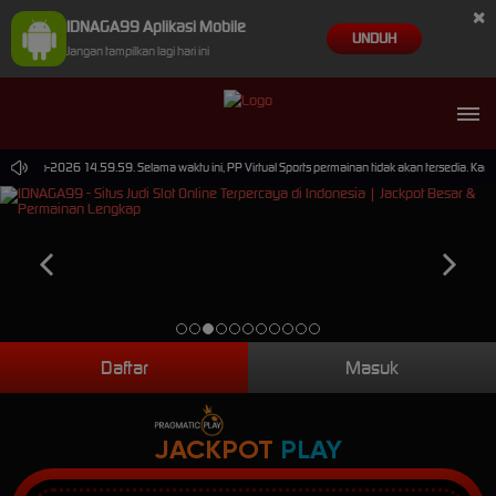
×
IDNAGA99 Aplikasi Mobile
UNDUH
Jangan tampilkan lagi hari ini
30-Sep-2026 14.59.59. Selama waktu ini, PP Virtual Sports permainan tidak akan tersedia. Ka
Daftar
Masuk
JACKPOT
PLAY