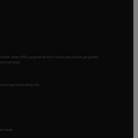
aik, sistem RNG yang adil, serta fitur bonus dan jackpot yang besar,
 di Indonesia.
emenangan Anda setiap hari.
an besar.