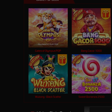
Gates of Olympus POP
Bang Gacor 1000
Wukong - Black Scatter
Sweet Bonanza 2500