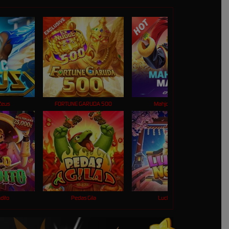
Zeus
FORTUNE GARUDA 500
Mahjong Magic
dito
Pedas Gila
Lucky Neko