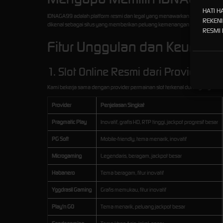
HATI 
IDNAGA99 adalah platform resmi dan legal yang menawarkan pengalaman berma
REKENI
dikenal sebagai situs yang memberikan peluang kemenangan terbesar dan pa
RESMI
Fitur Unggulan dan Keungg
1. Slot Online Resmi dari Provider T
Kami bekerja sama dengan provider permainan slot terkenal dunia yang sudah 
Provider
Penjelasan Singkat
Pragmatic Play
Inovatif, grafis HD, RTP tinggi, jackpot progresif besar
PG Soft
Mobile-friendly, tema menarik, inovatif
Microgaming
Legendaris, beragam, jackpot besar
Habanero
Tema beragam, fitur inovatif
Yggdrasil Gaming
Grafis memukau, fitur inovatif
Play'n GO
Tema menarik, peluang jackpot besar