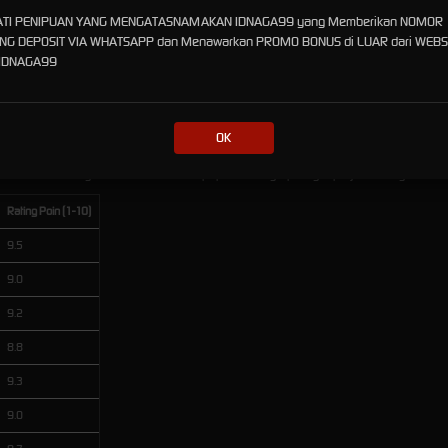
HATI PENIPUAN YANG MENGATASNAMAKAN IDNAGA99 yang Memberikan NOMOR
in slot online terbaik di Indonesia. Dengan lisensi resmi dan sistem keamanan berstandar inte
NG DEPOSIT VIA WHATSAPP dan Menawarkan PROMO BONUS di LUAR dari WEBS
sti, sehingga setiap pemain memiliki kesempatan besar untuk meraih kemenangan besar setiap ha
 IDNAGA99
ulan IDNAGA99
OK
erpercaya 🎰
terbukti kualitasnya. Berikut adalah beberapa provider lengkap dengan penjelasan singkat dan rat
Rating Poin (1-10)
9.5
9.0
9.2
8.8
9.3
9.0