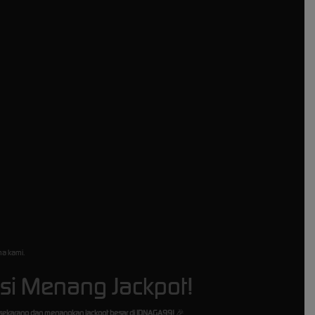
ma kami.
i Menang Jackpot!
 sekarang dan menangkan jackpot besar di IDNAGA99!
🎉