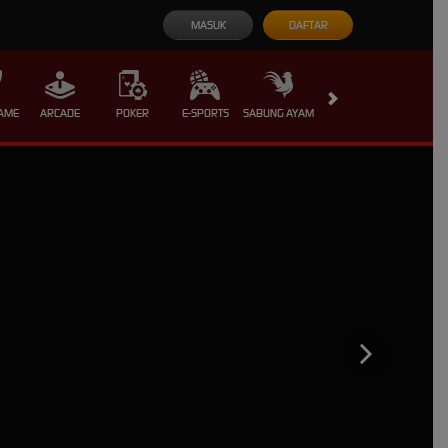
MASUK
DAFTAR
GAME
ARCADE
POKER
E-SPORTS
SABUNG AYAM
PROMOSI