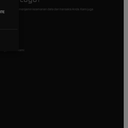
rnasional, kami menjamin keamanan data dan transaksi Anda. Kami juga
ITE
ri.
ing poin dari kami: